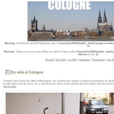
Warning
: Undefined variable $phpAds_raw in
/home/jivo5465/public_html/voyage-en-alle
11
Warning
: Trying to access array offset on value of type null in
/home/jivo5465/public_html/
468.txt
on line
11
Accueil
|
Un hôtel
|
La Ville
|
Muséees
|
Transports
|
Sur le
En vélo à Cologne
Comme dans toute les villes d’Allemagne, de nombreuses pistes cyclables permettent de trave
la ville dans tous les sens. On y voit de beau vélos et les pentes les plus dures sont les ponts.
Voir le tram